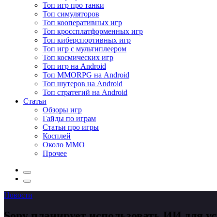
Топ игр про танки
Топ симуляторов
Топ кооперативных игр
Топ кроссплатформенных игр
Топ киберспортивных игр
Топ игр с мультиплеером
Топ космических игр
Топ игр на Android
Топ MMORPG на Android
Топ шутеров на Android
Топ стратегий на Android
Статьи
Обзоры игр
Гайды по играм
Статьи про игры
Косплей
Около MMO
Прочее
Новости
Sony планирует использовать ИИ для ус