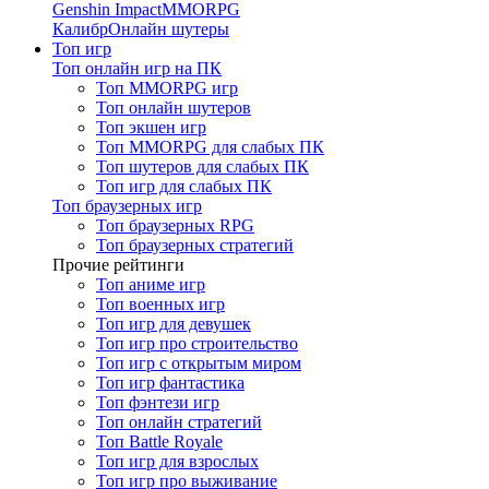
Genshin Impact
MMORPG
Калибр
Онлайн шутеры
Топ игр
Топ онлайн игр на ПК
Топ MMORPG игр
Топ онлайн шутеров
Топ экшен игр
Топ MMORPG для слабых ПК
Топ шутеров для слабых ПК
Топ игр для слабых ПК
Топ браузерных игр
Топ браузерных RPG
Топ браузерных стратегий
Прочие рейтинги
Топ аниме игр
Топ военных игр
Топ игр для девушек
Топ игр про строительство
Топ игр с открытым миром
Топ игр фантастика
Топ фэнтези игр
Топ онлайн стратегий
Топ Battle Royale
Топ игр для взрослых
Топ игр про выживание