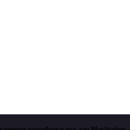
корения разработки игр для PlayStation