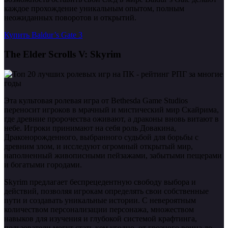
каждое прохождение уникальным опытом, полным
неожиданных поворотов и открытий.
Купить Baldur’s Gate 3
The Elder Scrolls V: Skyrim
Эта культовая ролевая игра от Bethesda Game Studios
переносит игроков в мрачный и мистический мир Скайрима,
где древние пророчества оживают, а драконы вновь витают в
небе. Игроки принимают на себя роль Довакина,
Драконорожденного, выбранного судьбой для борьбы с
древним злом, и исследуют огромный открытый мир,
наполненный живописными пейзажами, забытыми пещерами
и богатыми городами.
Skyrim предлагает беспрецедентную свободу выбора и
действий, позволяя игрокам определять свои собственные
пути и создавать уникальные истории. С невероятным
количеством персонализации персонажа, множеством
навыков для изучения и глубокой системой крафтинга,
пользователи могут стать кем угодно, от грозного воина до