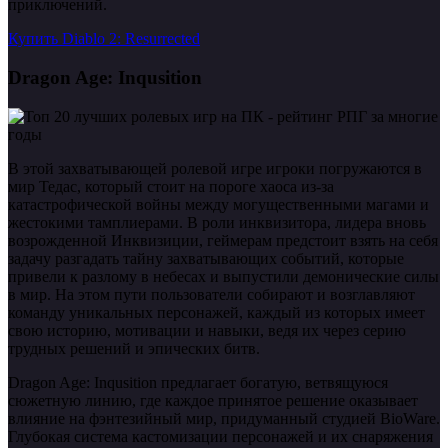
приключений.
Купить Diablo 2: Resurrected
Dragon Age: Inqusition
В этой захватывающей ролевой игре игроки погружаются в
мир Тедас, который стоит на пороге хаоса из-за
катастрофической войны между могущественными магами и
жестокими тамплиерами. В роли инквизитора, лидера вновь
возрожденной Инквизиции, геймерам предстоит взять на себя
задачу разгадать тайну захватывающих событий, которые
привели к разлому в небесах и выпустили демонические силы
в мир. На этом пути пользователи собирают и возглавляют
команду уникальных персонажей, каждый из которых имеет
свою историю, мотивации и навыки, ведя их через серию
трудных решений и эпических битв.
Dragon Age: Inqusition предлагает богатую, ветвящуюся
сюжетную линию, где каждое принятое решение оказывает
влияние на фэнтезийный мир, придуманный студией BioWare.
Глубокая система кастомизации персонажей и их снаряжения