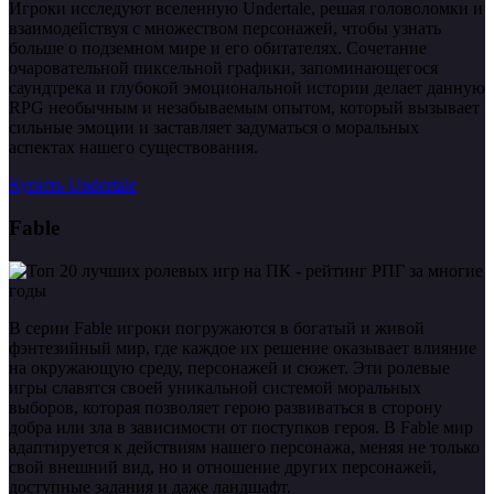
Игроки исследуют вселенную Undertale, решая головоломки и
взаимодействуя с множеством персонажей, чтобы узнать
больше о подземном мире и его обитателях. Сочетание
очаровательной пиксельной графики, запоминающегося
саундтрека и глубокой эмоциональной истории делает данную
RPG необычным и незабываемым опытом, который вызывает
сильные эмоции и заставляет задуматься о моральных
аспектах нашего существования.
Купить Undertale
Fable
В серии Fable игроки погружаются в богатый и живой
фэнтезийный мир, где каждое их решение оказывает влияние
на окружающую среду, персонажей и сюжет. Эти ролевые
игры славятся своей уникальной системой моральных
выборов, которая позволяет герою развиваться в сторону
добра или зла в зависимости от поступков героя. В Fable мир
адаптируется к действиям нашего персонажа, меняя не только
свой внешний вид, но и отношение других персонажей,
доступные задания и даже ландшафт.