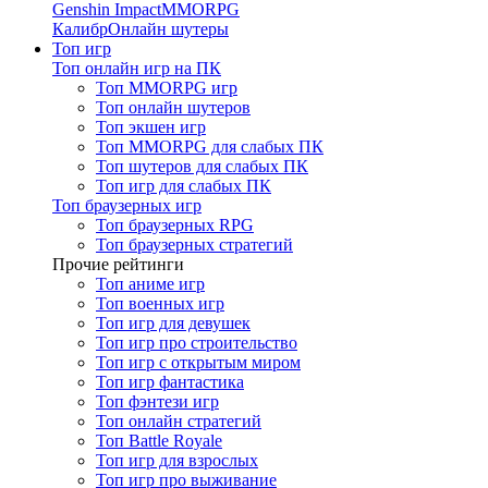
Genshin Impact
MMORPG
Калибр
Онлайн шутеры
Топ игр
Топ онлайн игр на ПК
Топ MMORPG игр
Топ онлайн шутеров
Топ экшен игр
Топ MMORPG для слабых ПК
Топ шутеров для слабых ПК
Топ игр для слабых ПК
Топ браузерных игр
Топ браузерных RPG
Топ браузерных стратегий
Прочие рейтинги
Топ аниме игр
Топ военных игр
Топ игр для девушек
Топ игр про строительство
Топ игр с открытым миром
Топ игр фантастика
Топ фэнтези игр
Топ онлайн стратегий
Топ Battle Royale
Топ игр для взрослых
Топ игр про выживание