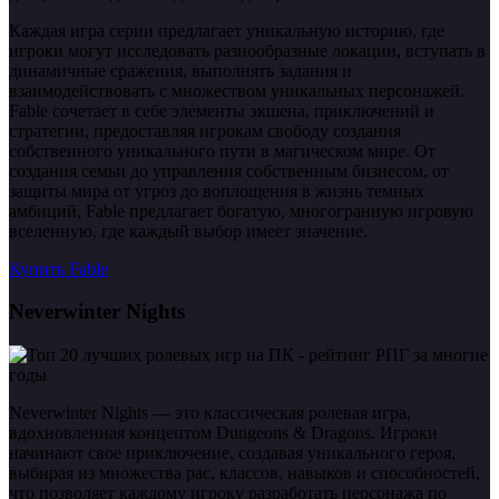
Каждая игра серии предлагает уникальную историю, где
игроки могут исследовать разнообразные локации, вступать в
динамичные сражения, выполнять задания и
взаимодействовать с множеством уникальных персонажей.
Fable сочетает в себе элементы экшена, приключений и
стратегии, предоставляя игрокам свободу создания
собственного уникального пути в магическом мире. От
создания семьи до управления собственным бизнесом, от
защиты мира от угроз до воплощения в жизнь темных
амбиций, Fable предлагает богатую, многогранную игровую
вселенную, где каждый выбор имеет значение.
Купить Fable
Neverwinter Nights
Neverwinter Nights — это классическая ролевая игра,
вдохновленная концептом Dungeons & Dragons. Игроки
начинают свое приключение, создавая уникального героя,
выбирая из множества рас, классов, навыков и способностей,
что позволяет каждому игроку разработать персонажа по