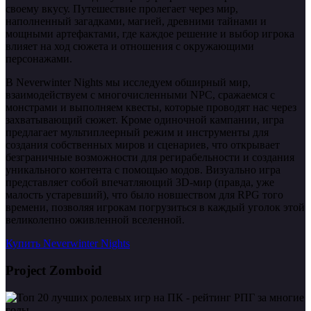
своему вкусу. Путешествие пролегает через мир,
наполненный загадками, магией, древними тайнами и
мощными артефактами, где каждое решение и выбор игрока
влияет на ход сюжета и отношения с окружающими
персонажами.
В Neverwinter Nights мы исследуем обширный мир,
взаимодействуем с многочисленными NPC, сражаемся с
монстрами и выполняем квесты, которые проводят нас через
захватывающий сюжет. Кроме одиночной кампании, игра
предлагает мультиплеерный режим и инструменты для
создания собственных миров и сценариев, что открывает
безграничные возможности для регирабельности и создания
уникального контента с помощью модов. Визуально игра
представляет собой впечатляющий 3D-мир (правда, уже
малость устаревший), что было новшеством для RPG того
времени, позволяя игрокам погрузиться в каждый уголок этой
великолепно оживленной вселенной.
Купить Neverwinter Nights
Project Zomboid