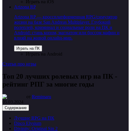
Играть на iOS
Arizona RP
Arizona RP — кроссплатформенная RPG/симулятор
жизни на базе San Andreas Multiplayer. Глубокий
ролеплей, криминал и социальные роли на ПК и
Android: стань копом, магнатом или боссом мафии и
влияй на живой онлайн‑мир.
Играть на ПК
Играть на Android
Статьи про игры
Топ 20 лучших ролевых игр на ПК -
рейтинг РПГ за многие годы
от
Remimaru
05.03.2024
Содержание
Лучшие RPG на ПК
Disco Elysium
Divinity: Original Sin 2