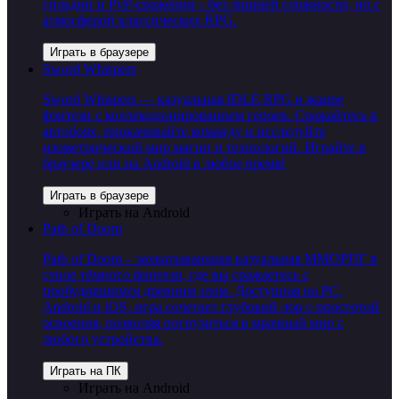
гильдии и PvP-сражения – без лишней сложности, но с
атмосферой классических RPG.
Играть в браузере
Sword Whispers
Sword Whispers — казуальная IDLE RPG в жанре
фэнтези с коллекционированием героев. Сражайтесь в
автобоях, прокачивайте команду и исследуйте
изометрический мир магии и технологий. Играйте в
браузере или на Android в любое время!
Играть в браузере
Играть на Android
Path of Doom
Path of Doom – захватывающая казуальная ММОРПГ в
стиле тёмного фэнтези, где вы сражаетесь с
пробудившимся древним злом. Доступная на PC,
Android и iOS, игра сочетает глубокий лор с простотой
освоения, позволяя погрузиться в мрачный мир с
любого устройства.
Играть на ПК
Играть на Android