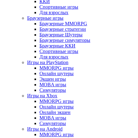
ККИ
Спортивные игры
Для взрослых
Браузерные игры
Браузерные MMORPG
Браузерные стратегии
Браузерные Шутеры
Браузерные симуляторы
Браузерные ККИ
Спортивные игры
Для взрослых
Игры на PlayStation
MMORPG игры
Онлайн шутеры
Экшен игры
MOBA игры
Симуляторы
Игры на Xbox
MMORPG игры
Онлайн шутеры
Онлайн экшен
MOBA игры
Симуляторы
Игры на Android
MMORPG игры